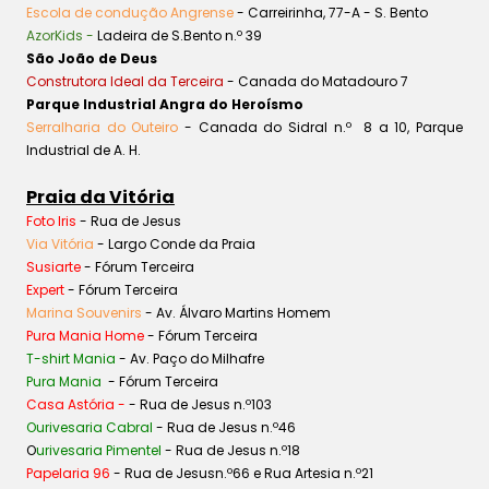
Escola de condução Angrense
- Carreirinha, 77-A - S. Bento
AzorKids -
Ladeira de S.Bento n.º 39
São João de Deus
Construtora Ideal da Terceira
- Canada do Matadouro 7
Parque Industrial Angra do Heroísmo
Serralharia do Outeiro
- Canada do Sidral n.º 8 a 10, Parque
Industrial de A. H.
Praia da Vitória
Foto Iris
- Rua de Jesus
Via Vitória
- Largo Conde da Praia
Susiarte
- Fórum Terceira
Expert
- Fórum Terceira
Marina Souvenirs
- Av. Álvaro Martins Homem
Pura Mania Home
- Fórum Terceira
T-shirt Mania
- Av. Paço do Milhafre
Pura Mania
- Fórum Terceira
Casa Astória -
- Rua de Jesus n.º103
Ourivesaria Cabral
- Rua de Jesus n.º46
O
urivesaria Pimentel
- Rua de Jesus n.º18
Papelaria 96
- Rua de Jesusn.º66 e Rua Artesia n.º21