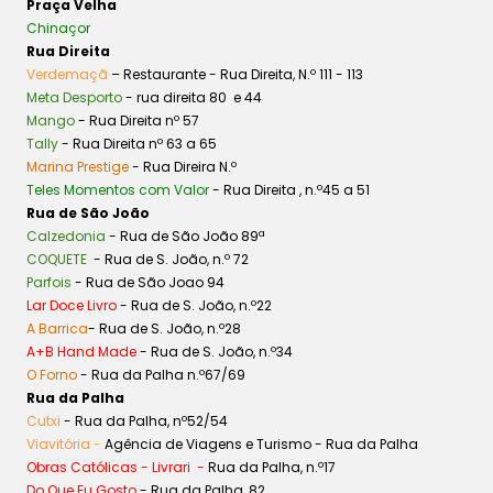
Praça Velha
Chinaçor
Rua Direita
Verdemaçã
– Restaurante - Rua Direita, N.º 111 - 113
Meta Desporto
- rua direita 80 e 44
Mango
- Rua Direita nº 57
Tally
- Rua Direita nº 63 a 65
Marina Prestige
- Rua Direira N.º
Teles Momentos com Valor
- Rua Direita , n.º45 a 51
Rua de São João
Calzedonia
- Rua de São João 89ª
COQUETE
- Rua de S. João, n.º 72
Parfois
- Rua de São Joao 94
Lar Doce Livro
- Rua de S. João, n.º22
A Barrica
- Rua de S. João, n.º28
A+B Hand Made
- Rua de S. João, n.º34
O Forno
- Rua da Palha n.º67/69
Rua da Palha
Cutxi
- Rua da Palha, nº52/54
Viavitória
-
Agência de Viagens e Turismo - Rua da Palha
Obras Católicas - Livrari -
Rua da Palha, n.º17
Do Que Eu Gosto
- Rua da Palha, 82