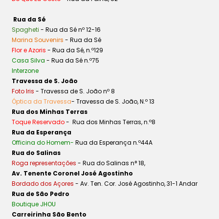
Rua da Sé
Spagheti
- Rua da Sé nº 12-16
Marina Souvenirs
- Rua da Sé
Flor e Azoris
- Rua da Sé, n.º129
Casa Silva
- Rua da Sé n.º75
Interzone
Travessa de S. João
Foto Iris
- Travessa de S. João nº 8
Óptica da Travessa
- Travessa de S. João, N.º 13
Rua dos Minhas Terras
Toque Reservado
- Rua dos Minhas Terras, n.º8
Rua da Esperança
Officina do Homem-
Rua da Esperança n.º44A
Rua do Salinas
Roga representações
- Rua do Salinas n° 18,
Av. Tenente Coronel José Agostinho
Bordado dos Açores
- Av. Ten. Cor. José Agostinho, 31-1 Andar
Rua de São Pedro
Boutique JHOU
Carreirinha São Bento