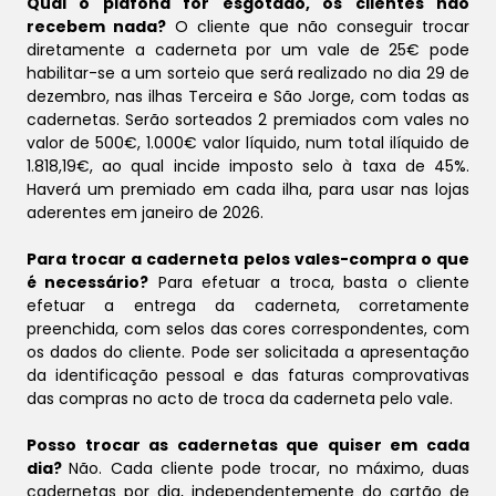
Qual o plafond for esgotado, os clientes não
recebem nada?
O cliente que não conseguir trocar
diretamente a caderneta por um vale de 25€ pode
habilitar-se a um sorteio que será realizado no dia 29 de
dezembro, nas ilhas Terceira e São Jorge, com todas as
cadernetas. Serão sorteados 2 premiados com vales no
valor de 500€, 1.000€ valor líquido, num total ilíquido de
1.818,19€, ao qual incide imposto selo à taxa de 45%.
Haverá um premiado em cada ilha, para usar nas lojas
aderentes em janeiro de 2026.
Para trocar a caderneta pelos vales-compra o que
é necessário?
Para efetuar a troca, basta o cliente
efetuar a entrega da caderneta, corretamente
preenchida, com selos das cores correspondentes, com
os dados do cliente. Pode ser solicitada a apresentação
da identificação pessoal e das faturas comprovativas
das compras no acto de troca da caderneta pelo vale.
Posso trocar as cadernetas que quiser em cada
dia?
Não. Cada cliente pode trocar, no máximo, duas
cadernetas por dia, independentemente do cartão de