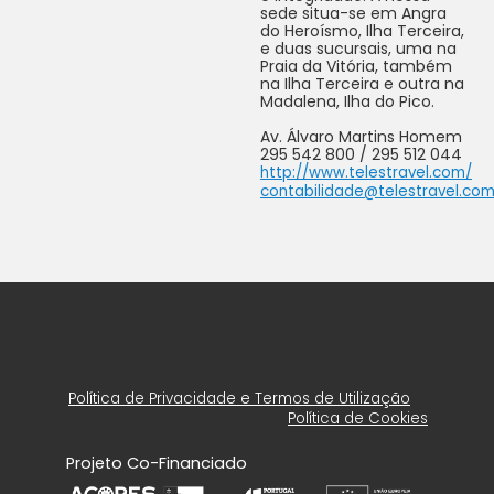
sede situa-se em Angra
do Heroísmo, Ilha Terceira,
e duas sucursais, uma na
Praia da Vitória, também
na Ilha Terceira e outra na
Madalena, Ilha do Pico.
Av. Álvaro Martins Homem
295 542 800 / 295 512 044
http://www.telestravel.com/
contabilidade@telestravel.co
Política de Privacidade e Termos de Utilização
Política de Cookies
Projeto Co-Financiado